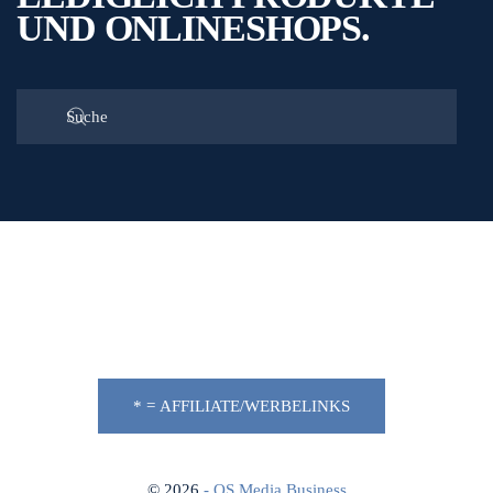
UND ONLINESHOPS.
* = AFFILIATE/WERBELINKS
©
2026
- OS Media Business