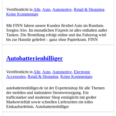
Veröffentlicht in
Alle
,
Auto
,
Automotive
,
Retail & Shopping
.
zu
Keine Kommentare
FINN
Mit FINN fahren unsere Kunden flexibel Auto im Rundum-
Sorglos Abo. Im monatlichen Fixpreis ist alles enthalten außer
Tanken. Die Bestellung erfolgt online und das Fahrzeug wird
bis zur Haustür geliefert – ganz ohne Papierkram. FINN
Autobatterienbilliger
Veröffentlicht in
Alle
,
Auto
,
Automotive
,
Electronic
zu
Accessories
,
Retail & Shopping
.
Keine Kommentare
Autobatterienb
autobatterienbilliger.de ist der Expertenshop für alle Themen
der mobilen und stationären Stromversorgung. Ein
trafficstarker und moderner Shop ermöglicht mit großer
Markenvielfalt sowie schnellen Lieferzeiten ein tolles
Einkaufserlebnis. Autobatterienbilliger