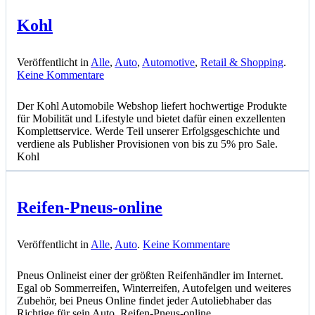
Kohl
Veröffentlicht in
Alle
,
Auto
,
Automotive
,
Retail & Shopping
.
zu
Keine Kommentare
Kohl
Der Kohl Automobile Webshop liefert hochwertige Produkte
für Mobilität und Lifestyle und bietet dafür einen exzellenten
Komplettservice. Werde Teil unserer Erfolgsgeschichte und
verdiene als Publisher Provisionen von bis zu 5% pro Sale.
Kohl
Reifen-Pneus-online
zu
Veröffentlicht in
Alle
,
Auto
.
Keine Kommentare
Reifen-
Pneus-
Pneus Onlineist einer der größten Reifenhändler im Internet.
online
Egal ob Sommerreifen, Winterreifen, Autofelgen und weiteres
Zubehör, bei Pneus Online findet jeder Autoliebhaber das
Richtige für sein Auto. Reifen-Pneus-online