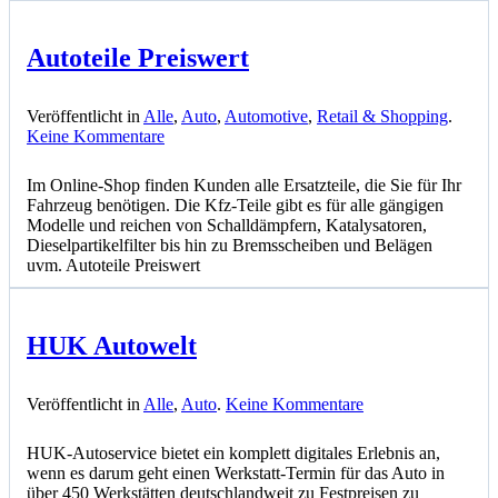
Autoteile Preiswert
Veröffentlicht in
Alle
,
Auto
,
Automotive
,
Retail & Shopping
.
zu
Keine Kommentare
Autoteile
Preiswert
Im Online-Shop finden Kunden alle Ersatzteile, die Sie für Ihr
Fahrzeug benötigen. Die Kfz-Teile gibt es für alle gängigen
Modelle und reichen von Schalldämpfern, Katalysatoren,
Dieselpartikelfilter bis hin zu Bremsscheiben und Belägen
uvm. Autoteile Preiswert
HUK Autowelt
zu
Veröffentlicht in
Alle
,
Auto
.
Keine Kommentare
HUK
Autowelt
HUK-Autoservice bietet ein komplett digitales Erlebnis an,
wenn es darum geht einen Werkstatt-Termin für das Auto in
über 450 Werkstätten deutschlandweit zu Festpreisen zu