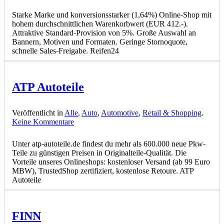
Reifen24
Starke Marke und konversionsstarker (1,64%) Online-Shop mit
hohem durchschnittlichen Warenkorbwert (EUR 412.-).
Attraktive Standard-Provision von 5%. Große Auswahl an
Bannern, Motiven und Formaten. Geringe Stornoquote,
schnelle Sales-Freigabe. Reifen24
ATP Autoteile
Veröffentlicht in
Alle
,
Auto
,
Automotive
,
Retail & Shopping
.
zu
Keine Kommentare
ATP
Autoteile
Unter atp-autoteile.de findest du mehr als 600.000 neue Pkw-
Teile zu günstigen Preisen in Originalteile-Qualität. Die
Vorteile unseres Onlineshops: kostenloser Versand (ab 99 Euro
MBW), TrustedShop zertifiziert, kostenlose Retoure. ATP
Autoteile
FINN