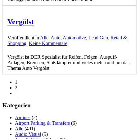
Vergölst
Veröffentlicht in
Alle
,
Auto
,
Automotive
,
Lead Gen
,
Retail &
zu
Shopping
.
Keine Kommentare
Vergölst
Vergölst ist DER Spezialist für Reifen, Felgen, Auspuff-
Anlagen, Bremsen, Stoßdämpfer und vieles mehr rund um das
Thema Auto Vergölst
1
2
Kategorien
Airlines
(2)
Airport Parking & Transfers
(6)
Alle
(491)
Audio Visual
(5)