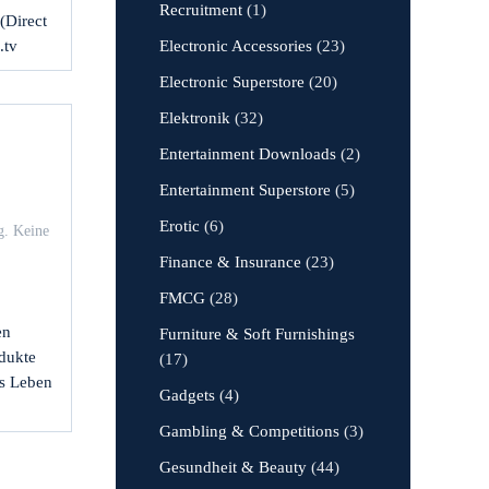
Recruitment
(1)
(Direct
.tv
Electronic Accessories
(23)
Electronic Superstore
(20)
Elektronik
(32)
Entertainment Downloads
(2)
Entertainment Superstore
(5)
Erotic
(6)
g
.
Keine
Finance & Insurance
(23)
FMCG
(28)
en
Furniture & Soft Furnishings
dukte
(17)
as Leben
Gadgets
(4)
Gambling & Competitions
(3)
Gesundheit & Beauty
(44)