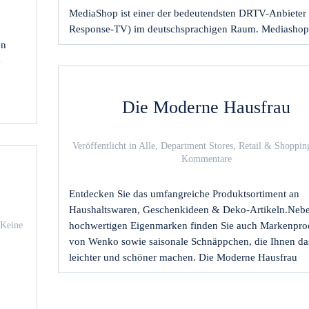
MediaShop ist einer der bedeutendsten DRTV-Anbieter 
Response-TV) im deutschsprachigen Raum. Mediashop
en
e
Die Moderne Hausfrau
Veröffentlicht in
Alle
,
Department Stores
,
Retail & Shoppin
zu
Kommentare
Die
Moderne
Entdecken Sie das umfangreiche Produktsortiment an
Hausfrau
Haushaltswaren, Geschenkideen & Deko-Artikeln.Neb
Keine
hochwertigen Eigenmarken finden Sie auch Markenpro
von Wenko sowie saisonale Schnäppchen, die Ihnen d
leichter und schöner machen. Die Moderne Hausfrau