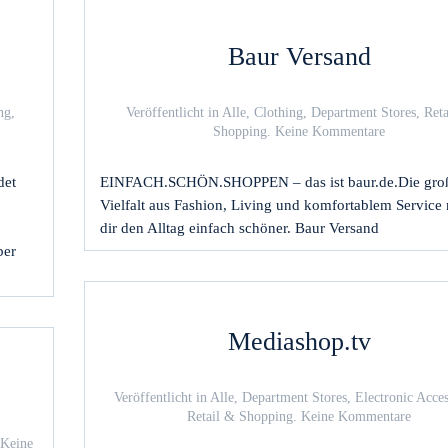
Baur Versand
ng
,
Veröffentlicht in
Alle
,
Clothing
,
Department Stores
,
Reta
zu
Shopping
.
Keine Kommentare
Baur
Versand
det
EINFACH.SCHÖN.SHOPPEN – das ist baur.de.Die gro
Vielfalt aus Fashion, Living und komfortablem Service
dir den Alltag einfach schöner. Baur Versand
ber
Mediashop.tv
Veröffentlicht in
Alle
,
Department Stores
,
Electronic Acces
zu
Retail & Shopping
.
Keine Kommentare
Medias
Keine