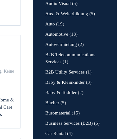
Audio Visual
(5)
g
Aus- & Weiterbildung
(5)
Auto
(19)
Automotive
(18)
Autovermietung
(2)
B2B Telecommunications
Services
(1)
g
.
Keine
B2B Utility Services
(1)
Baby & Kleinkinder
(3)
Baby & Toddler
(2)
 Home &
Bücher
(5)
l Care,
Büromaterial
(15)
e.
Business Services (B2B)
(6)
Car Rental
(4)