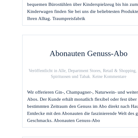
bequemen Bürostühlen über Kinderspielzeug bis hin zum
Kinderwagen finden Sie bei uns die beliebtesten Produkte
Ihren Alltag. Traumpreisfabrik
Abonauten Genuss-Abo
Veröffentlicht in
Alle
,
Department Stores
,
Retail & Shopping
,
zu
Spirituosen und Tabak
.
Keine Kommentare
Abona
Genuss
Wir offerieren Gin-, Champagner-, Naturwein- und weite
Abo
Abos. Der Kunde erhält monatlich flexibel oder fest über
bestimmten Zeitraum den Genuss im Abo direkt nach Hau
Entdecke mit den Abonauten die faszinierende Welt des 
Geschmacks. Abonauten Genuss-Abo