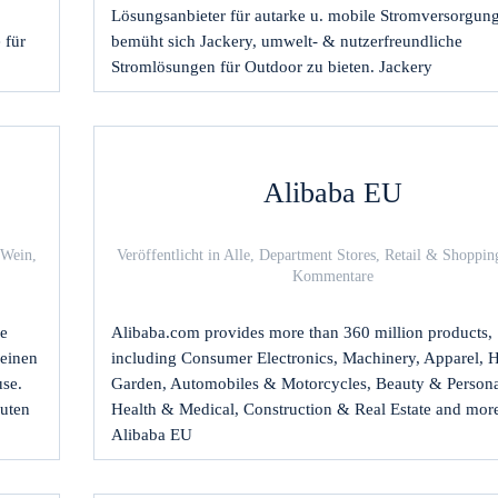
Lösungsanbieter für autarke u. mobile Stromversorgun
 für
bemüht sich Jackery, umwelt- & nutzerfreundliche
Stromlösungen für Outdoor zu bieten. Jackery
Alibaba EU
Wein,
Veröffentlicht in
Alle
,
Department Stores
,
Retail & Shoppin
zu
Kommentare
uten
Alibaba
-
EU
re
Alibaba.com provides more than 360 million products,
 einen
including Consumer Electronics, Machinery, Apparel,
se.
Garden, Automobiles & Motorcycles, Beauty & Persona
guten
Health & Medical, Construction & Real Estate and mor
Alibaba EU