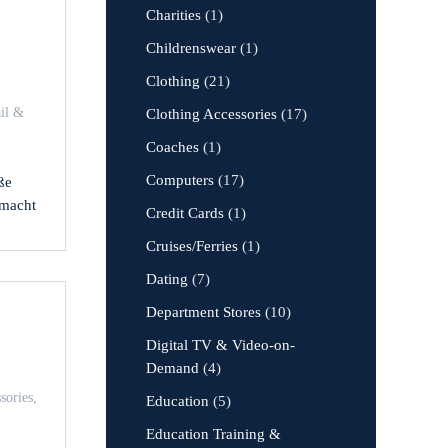
Charities
(1)
Childrenswear
(1)
Clothing
(21)
il &
Clothing Accessories
(17)
Coaches
(1)
Computers
(17)
ße
 macht
Credit Cards
(1)
Cruises/Ferries
(1)
Dating
(7)
Department Stores
(10)
Digital TV & Video-on-
Demand
(4)
sories
,
Education
(5)
Education Training &
hop.tv