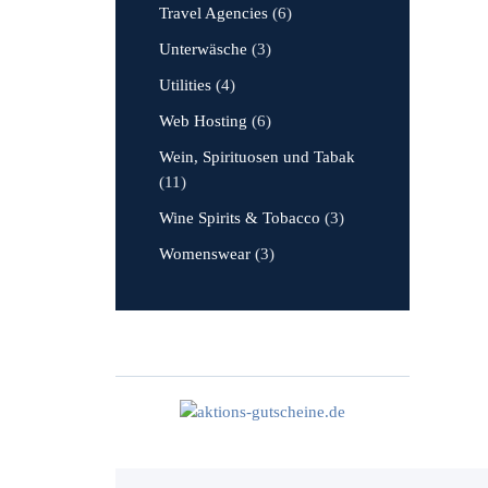
Travel Agencies
(6)
Unterwäsche
(3)
Utilities
(4)
Web Hosting
(6)
Wein, Spirituosen und Tabak
(11)
Wine Spirits & Tobacco
(3)
Womenswear
(3)