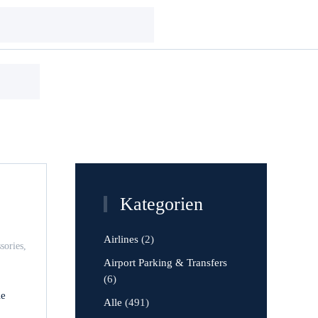
Kategorien
Airlines
(2)
sories
,
zu
Airport Parking & Transfers
Jackery
(6)
ie
Alle
(491)