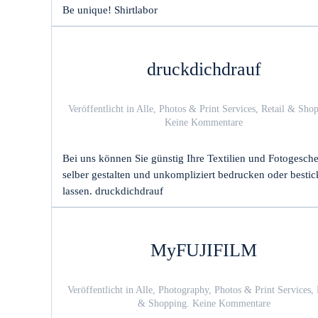
Be unique! Shirtlabor
druckdichdrauf
Veröffentlicht in
Alle
,
Photos & Print Services
,
Retail & Sho
zu
Keine Kommentare
druckdichdrauf
Bei uns können Sie günstig Ihre Textilien und Fotogesch
selber gestalten und unkompliziert bedrucken oder besti
lassen. druckdichdrauf
MyFUJIFILM
Veröffentlicht in
Alle
,
Photography
,
Photos & Print Services
,
zu
& Shopping
.
Keine Kommentare
MyFUJIFI