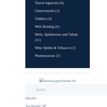
Travel Agencies
(6)
Unterwäsche
(3)
Utilities
(4)
Web Hosting
(6)
Wein, Spirituosen und Tabak
(11)
Wine Spirits & Tobacco
(3)
Womenswear
(3)
alloallo
ToyNordic SE