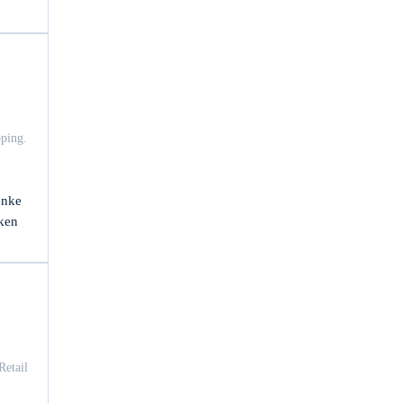
pping
.
enke
cken
Retail
LM