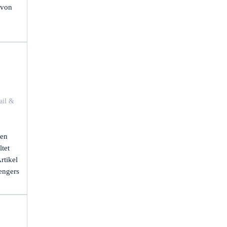
 von
ail &
ien
tet
rtikel
vengers