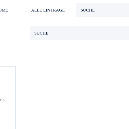
OME
ALLE EINTRÄGE
ces
,
lten