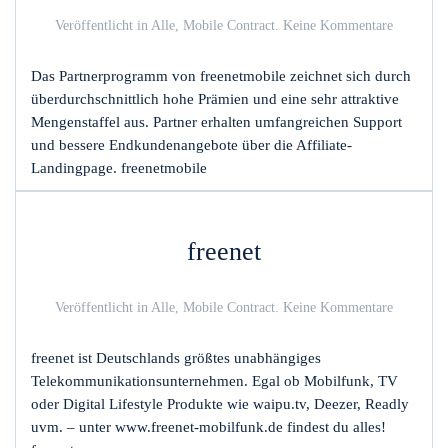
zu
Veröffentlicht in
Alle
,
Mobile Contract
.
Keine Kommentare
freenetmo
Das Partnerprogramm von freenetmobile zeichnet sich durch
überdurchschnittlich hohe Prämien und eine sehr attraktive
Mengenstaffel aus. Partner erhalten umfangreichen Support
und bessere Endkundenangebote über die Affiliate-
Landingpage. freenetmobile
freenet
zu
Veröffentlicht in
Alle
,
Mobile Contract
.
Keine Kommentare
freenet
freenet ist Deutschlands größtes unabhängiges
Telekommunikationsunternehmen. Egal ob Mobilfunk, TV
oder Digital Lifestyle Produkte wie waipu.tv, Deezer, Readly
uvm. – unter www.freenet-mobilfunk.de findest du alles!