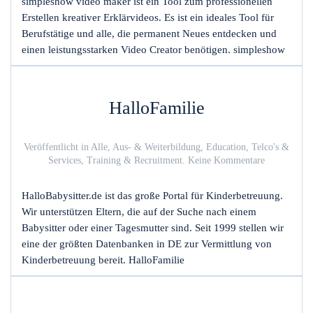
simpleshow video maker ist ein Tool zum professionellen
Erstellen kreativer Erklärvideos. Es ist ein ideales Tool für
Berufstätige und alle, die permanent Neues entdecken und
einen leistungsstarken Video Creator benötigen. simpleshow
HalloFamilie
Veröffentlicht in
Alle
,
Aus- & Weiterbildung
,
Education
,
Telco's &
zu
Services
,
Training & Recruitment
.
Keine Kommentare
HalloFamili
HalloBabysitter.de ist das große Portal für Kinderbetreuung.
Wir unterstützen Eltern, die auf der Suche nach einem
Babysitter oder einer Tagesmutter sind. Seit 1999 stellen wir
eine der größten Datenbanken in DE zur Vermittlung von
Kinderbetreuung bereit. HalloFamilie