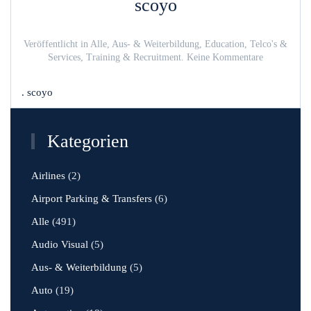
scoyo
Veröffentlicht in
Alle
,
Aus- & Weiterbildung
,
Education
,
Telco's &
zu
Services
,
Training & Recruitment
.
Keine Kommentare
scoyo
. scoyo
Kategorien
Airlines
(2)
Airport Parking & Transfers
(6)
Alle
(491)
Audio Visual
(5)
Aus- & Weiterbildung
(5)
Auto
(19)