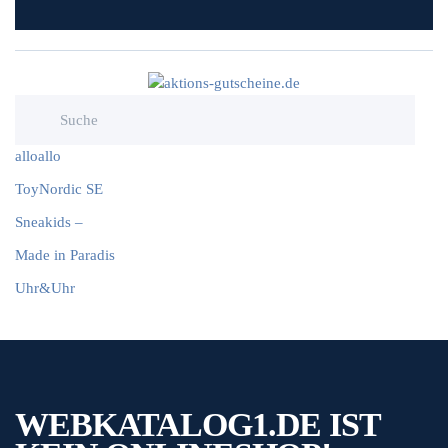
alloallo
ToyNordic SE
Sneakids –
Made in Paradis
Uhr&Uhr
WEBKATALOG1.DE IST