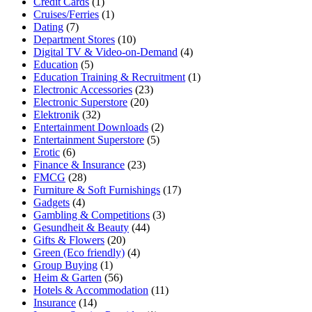
Credit Cards
(1)
Cruises/Ferries
(1)
Dating
(7)
Department Stores
(10)
Digital TV & Video-on-Demand
(4)
Education
(5)
Education Training & Recruitment
(1)
Electronic Accessories
(23)
Electronic Superstore
(20)
Elektronik
(32)
Entertainment Downloads
(2)
Entertainment Superstore
(5)
Erotic
(6)
Finance & Insurance
(23)
FMCG
(28)
Furniture & Soft Furnishings
(17)
Gadgets
(4)
Gambling & Competitions
(3)
Gesundheit & Beauty
(44)
Gifts & Flowers
(20)
Green (Eco friendly)
(4)
Group Buying
(1)
Heim & Garten
(56)
Hotels & Accommodation
(11)
Insurance
(14)