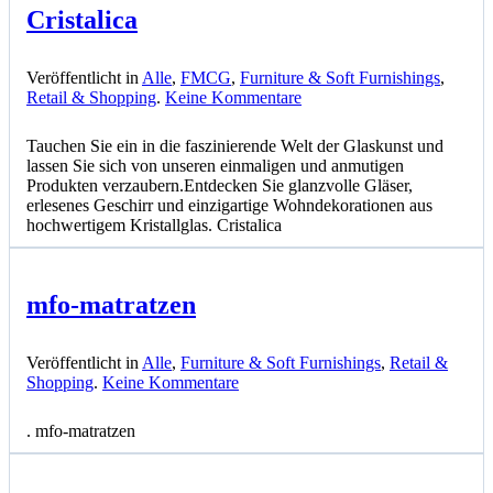
Cristalica
Veröffentlicht in
Alle
,
FMCG
,
Furniture & Soft Furnishings
,
zu
Retail & Shopping
.
Keine Kommentare
Cristalica
Tauchen Sie ein in die faszinierende Welt der Glaskunst und
lassen Sie sich von unseren einmaligen und anmutigen
Produkten verzaubern.Entdecken Sie glanzvolle Gläser,
erlesenes Geschirr und einzigartige Wohndekorationen aus
hochwertigem Kristallglas. Cristalica
mfo-matratzen
Veröffentlicht in
Alle
,
Furniture & Soft Furnishings
,
Retail &
zu
Shopping
.
Keine Kommentare
mfo-
matratzen
. mfo-matratzen