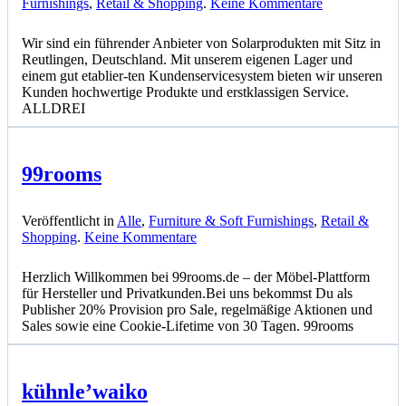
zu
Furnishings
,
Retail & Shopping
.
Keine Kommentare
ALLDREI
Wir sind ein führender Anbieter von Solarprodukten mit Sitz in
Reutlingen, Deutschland. Mit unserem eigenen Lager und
einem gut etablier-ten Kundenservicesystem bieten wir unseren
Kunden hochwertige Produkte und erstklassigen Service.
ALLDREI
99rooms
Veröffentlicht in
Alle
,
Furniture & Soft Furnishings
,
Retail &
zu
Shopping
.
Keine Kommentare
99rooms
Herzlich Willkommen bei 99rooms.de – der Möbel-Plattform
für Hersteller und Privatkunden.Bei uns bekommst Du als
Publisher 20% Provision pro Sale, regelmäßige Aktionen und
Sales sowie eine Cookie-Lifetime von 30 Tagen. 99rooms
kühnle’waiko