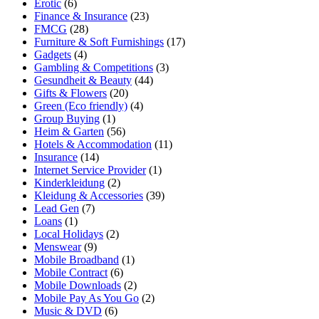
Erotic
(6)
Finance & Insurance
(23)
FMCG
(28)
Furniture & Soft Furnishings
(17)
Gadgets
(4)
Gambling & Competitions
(3)
Gesundheit & Beauty
(44)
Gifts & Flowers
(20)
Green (Eco friendly)
(4)
Group Buying
(1)
Heim & Garten
(56)
Hotels & Accommodation
(11)
Insurance
(14)
Internet Service Provider
(1)
Kinderkleidung
(2)
Kleidung & Accessories
(39)
Lead Gen
(7)
Loans
(1)
Local Holidays
(2)
Menswear
(9)
Mobile Broadband
(1)
Mobile Contract
(6)
Mobile Downloads
(2)
Mobile Pay As You Go
(2)
Music & DVD
(6)