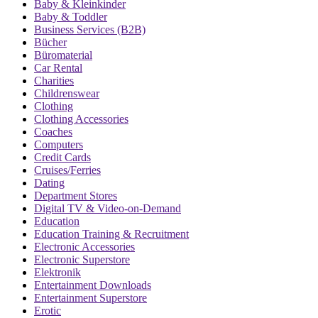
Baby & Kleinkinder
Baby & Toddler
Business Services (B2B)
Bücher
Büromaterial
Car Rental
Charities
Childrenswear
Clothing
Clothing Accessories
Coaches
Computers
Credit Cards
Cruises/Ferries
Dating
Department Stores
Digital TV & Video-on-Demand
Education
Education Training & Recruitment
Electronic Accessories
Electronic Superstore
Elektronik
Entertainment Downloads
Entertainment Superstore
Erotic