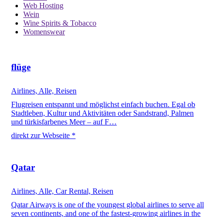
Web Hosting
Wein
Wine Spirits & Tobacco
Womenswear
flüge
Airlines, Alle, Reisen
Flugreisen entspannt und möglichst einfach buchen. Egal ob
Stadtleben, Kultur und Aktivitäten oder Sandstrand, Palmen
und türkisfarbenes Meer – auf F…
direkt zur Webseite *
Qatar
Airlines, Alle, Car Rental, Reisen
Qatar Airways is one of the youngest global airlines to serve all
seven continents, and one of the fastest-growing airlines in the