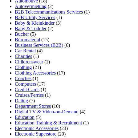
Automotive
(18)
Autovermietung
(2)
B2B Telecommunications Services
(1)
B2B Utility Services
(1)
Baby & Kleinkinder
(3)
Baby & Toddler
(2)
Bücher
(5)
Büromaterial
(15)
Business Services (B2B)
(6)
Car Rental
(4)
Charities
(1)
Childrenswear
(1)
Clothing
(21)
Clothing Accessories
(17)
Coaches
(1)
Computers
(17)
Credit Cards
(1)
Cruises/Ferries
(1)
Dating
(7)
Department Stores
(10)
Digital TV & Video-on-Demand
(4)
Education
(5)
Education Training & Recruitment
(1)
Electronic Accessories
(23)
Electronic Superstore
(20)