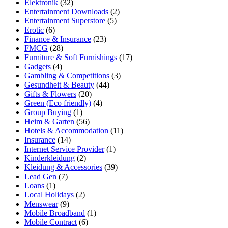
Elektronik
(32)
Entertainment Downloads
(2)
Entertainment Superstore
(5)
Erotic
(6)
Finance & Insurance
(23)
FMCG
(28)
Furniture & Soft Furnishings
(17)
Gadgets
(4)
Gambling & Competitions
(3)
Gesundheit & Beauty
(44)
Gifts & Flowers
(20)
Green (Eco friendly)
(4)
Group Buying
(1)
Heim & Garten
(56)
Hotels & Accommodation
(11)
Insurance
(14)
Internet Service Provider
(1)
Kinderkleidung
(2)
Kleidung & Accessories
(39)
Lead Gen
(7)
Loans
(1)
Local Holidays
(2)
Menswear
(9)
Mobile Broadband
(1)
Mobile Contract
(6)