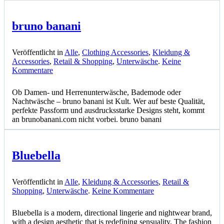
bruno banani
Veröffentlicht in
Alle
,
Clothing Accessories
,
Kleidung &
Accessories
,
Retail & Shopping
,
Unterwäsche
.
Keine
zu
Kommentare
bruno
banani
Ob Damen- und Herrenunterwäsche, Bademode oder
Nachtwäsche – bruno banani ist Kult. Wer auf beste Qualität,
perfekte Passform und ausdrucksstarke Designs steht, kommt
an brunobanani.com nicht vorbei. bruno banani
Bluebella
Veröffentlicht in
Alle
,
Kleidung & Accessories
,
Retail &
zu
Shopping
,
Unterwäsche
.
Keine Kommentare
Bluebella
Bluebella is a modern, directional lingerie and nightwear brand,
with a design aesthetic that is redefining sensuality. The fashion