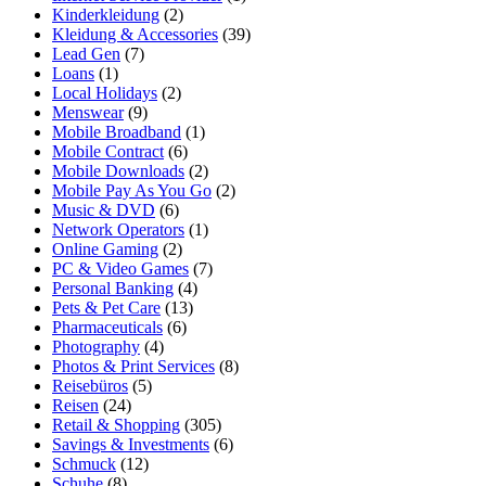
Kinderkleidung
(2)
Kleidung & Accessories
(39)
Lead Gen
(7)
Loans
(1)
Local Holidays
(2)
Menswear
(9)
Mobile Broadband
(1)
Mobile Contract
(6)
Mobile Downloads
(2)
Mobile Pay As You Go
(2)
Music & DVD
(6)
Network Operators
(1)
Online Gaming
(2)
PC & Video Games
(7)
Personal Banking
(4)
Pets & Pet Care
(13)
Pharmaceuticals
(6)
Photography
(4)
Photos & Print Services
(8)
Reisebüros
(5)
Reisen
(24)
Retail & Shopping
(305)
Savings & Investments
(6)
Schmuck
(12)
Schuhe
(8)