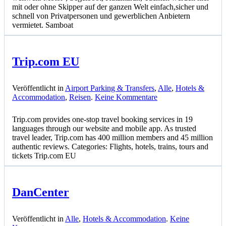
mit oder ohne Skipper auf der ganzen Welt einfach,sicher und
schnell von Privatpersonen und gewerblichen Anbietern
vermietet. Samboat
Trip.com EU
Veröffentlicht in
Airport Parking & Transfers
,
Alle
,
Hotels &
zu
Accommodation
,
Reisen
.
Keine Kommentare
Trip.com
EU
Trip.com provides one-stop travel booking services in 19
languages through our website and mobile app. As trusted
travel leader, Trip.com has 400 million members and 45 million
authentic reviews. Categories: Flights, hotels, trains, tours and
tickets Trip.com EU
DanCenter
Veröffentlicht in
Alle
,
Hotels & Accommodation
.
Keine