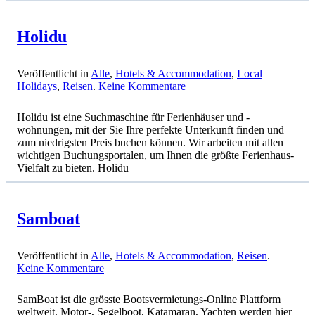
Holidu
Veröffentlicht in
Alle
,
Hotels & Accommodation
,
Local
zu
Holidays
,
Reisen
.
Keine Kommentare
Holidu
Holidu ist eine Suchmaschine für Ferienhäuser und -
wohnungen, mit der Sie Ihre perfekte Unterkunft finden und
zum niedrigsten Preis buchen können. Wir arbeiten mit allen
wichtigen Buchungsportalen, um Ihnen die größte Ferienhaus-
Vielfalt zu bieten. Holidu
Samboat
Veröffentlicht in
Alle
,
Hotels & Accommodation
,
Reisen
.
zu
Keine Kommentare
Samboat
SamBoat ist die grösste Bootsvermietungs-Online Plattform
weltweit. Motor-, Segelboot, Katamaran, Yachten werden hier