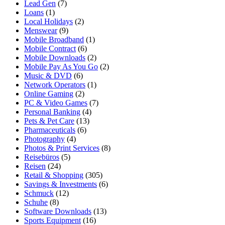
Lead Gen
(7)
Loans
(1)
Local Holidays
(2)
Menswear
(9)
Mobile Broadband
(1)
Mobile Contract
(6)
Mobile Downloads
(2)
Mobile Pay As You Go
(2)
Music & DVD
(6)
Network Operators
(1)
Online Gaming
(2)
PC & Video Games
(7)
Personal Banking
(4)
Pets & Pet Care
(13)
Pharmaceuticals
(6)
Photography
(4)
Photos & Print Services
(8)
Reisebüros
(5)
Reisen
(24)
Retail & Shopping
(305)
Savings & Investments
(6)
Schmuck
(12)
Schuhe
(8)
Software Downloads
(13)
Sports Equipment
(16)