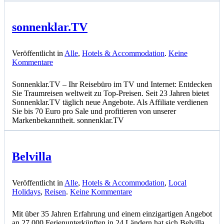
sonnenklar.TV
Veröffentlicht in
Alle
,
Hotels & Accommodation
.
Keine
zu
Kommentare
sonnenklar.TV
Sonnenklar.TV – Ihr Reisebüro im TV und Internet: Entdecken
Sie Traumreisen weltweit zu Top-Preisen. Seit 23 Jahren bietet
Sonnenklar.TV täglich neue Angebote. Als Affiliate verdienen
Sie bis 70 Euro pro Sale und profitieren von unserer
Markenbekanntheit. sonnenklar.TV
Belvilla
Veröffentlicht in
Alle
,
Hotels & Accommodation
,
Local
zu
Holidays
,
Reisen
.
Keine Kommentare
Belvilla
Mit über 35 Jahren Erfahrung und einem einzigartigen Angebot
an 27.000 Ferienunterkünften in 24 Ländern hat sich Belvilla