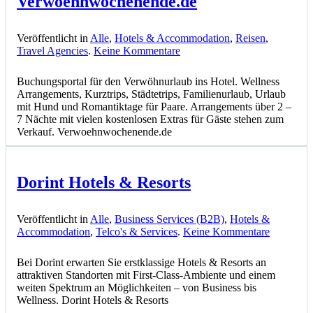
Verwoehnwochenende.de
Veröffentlicht in
Alle
,
Hotels & Accommodation
,
Reisen
,
zu
Travel Agencies
.
Keine Kommentare
Verwoehnwochenende.de
Buchungsportal für den Verwöhnurlaub ins Hotel. Wellness
Arrangements, Kurztrips, Städtetrips, Familienurlaub, Urlaub
mit Hund und Romantiktage für Paare. Arrangements über 2 –
7 Nächte mit vielen kostenlosen Extras für Gäste stehen zum
Verkauf. Verwoehnwochenende.de
Dorint Hotels & Resorts
Veröffentlicht in
Alle
,
Business Services (B2B)
,
Hotels &
zu
Accommodation
,
Telco's & Services
.
Keine Kommentare
Dorint
Hotels
Bei Dorint erwarten Sie erstklassige Hotels & Resorts an
&
attraktiven Standorten mit First-Class-Ambiente und einem
Resorts
weiten Spektrum an Möglichkeiten – von Business bis
Wellness. Dorint Hotels & Resorts