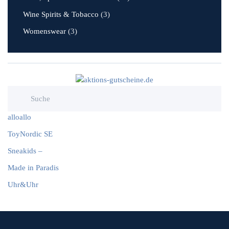
Wine Spirits & Tobacco
(3)
Womenswear
(3)
alloallo
ToyNordic SE
Sneakids –
Made in Paradis
Uhr&Uhr